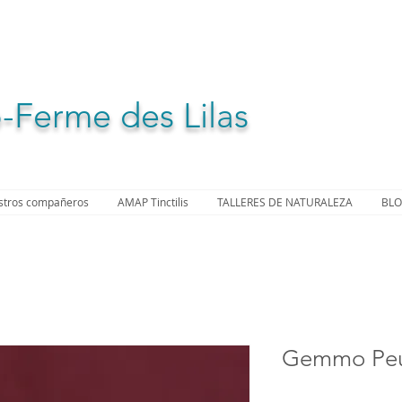
-Ferme des Lilas
stros compañeros
AMAP Tinctilis
TALLERES DE NATURALEZA
BL
Gemmo Peup