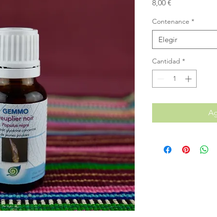
Precio
8,00 €
Contenance
*
Elegir
Cantidad
*
Ag