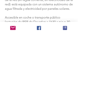
red): está equipada con un sistema autónomo de
agua filtrada y electricidad por paneles solares.
Accesible en coche o transporte público
(estación de RER de Dourdan a 1h30 a pie o 30
minutos en bicicleta, autobús Albatrans 91-03
desde la estación Massy-Palaiseau, parada
Plessis-Mornay, 20 minutos a pie).
Se puede organizar un carpooling si los
participantes lo desean.
Organización de jornadas
formativas en huertos ecológicos
Cronograma :
Llegada a las 8:30 am
Inicio del curso: 9h
Pausa para comer: alrededor de las 12 p. M. O 1
p. M.
Fin del curso: 17:00 h.
Cada día se puede seguir independientemente
de los demás días.